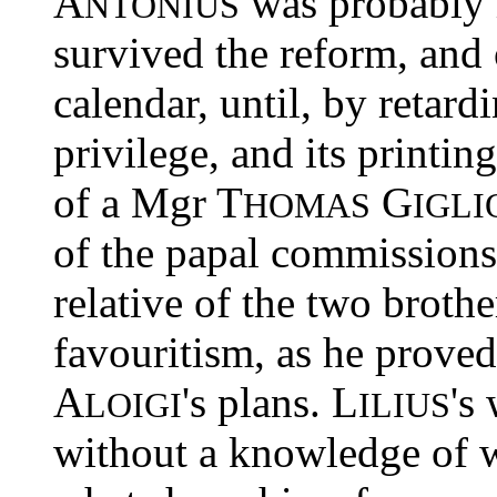
A
was probably 
NTONIUS
survived the reform, and
calendar, until, by retardi
privilege, and its printi
of a Mgr T
G
HOMAS
IGLI
of the papal commissions 
relative of the two brothe
favouritism, as he proved
A
's plans. L
's
LOIGI
ILIUS
without a knowledge of 