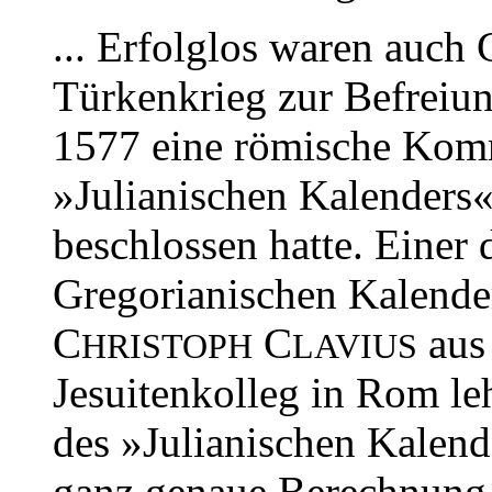
... Erfolglos waren auc
Türkenkrieg zur Befreiun
1577 eine römische Komm
»Julianischen Kalenders«
beschlossen hatte. Einer 
Gregorianischen Kalender
C
C
aus
HRISTOPH
LAVIUS
Jesuitenkolleg in Rom leh
des »Julianischen Kalend
ganz genaue Berechnung 