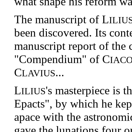
what shape his reform wa
The manuscript of L
ILIU
been discovered. Its con
manuscript report of the
"Compendium" of C
IAC
C
...
LAVIUS
L
's masterpiece is 
ILIUS
Epacts", by which he kep
apace with the astronomi
gave the lunations four o