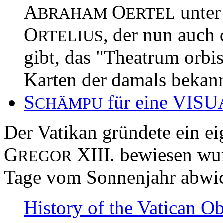
A
O
unter
BRAHAM
ERTEL
O
, der nun auc
RTELIUS
gibt, das "Theatrum orbis
Karten der damals bekann
S
für eine VIS
CHÄMPU
Der Vatikan gründete ein e
G
XIII. bewiesen wu
REGOR
Tage vom Sonnenjahr abwi
History of the Vatican Ob