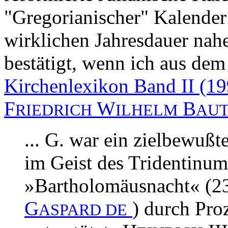
"Gregorianischer" Kalender 
wirklichen Jahresdauer nah
bestätigt, wenn ich aus de
Kirchenlexikon Band II (19
F
W
B
RIEDRICH
ILHELM
AU
... G. war ein zielbewuß
im Geist des Tridentinums
»Bartholomäusnacht« (23
G
) durch Pro
ASPARD DE