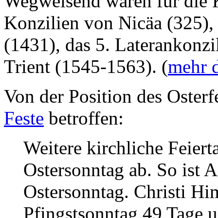
Wegweisend waren für die 
Konzilien von Nicäa (325),
(1431), das 5. Laterankonz
Trient (1545-1563). (
mehr 
Von der Position des Osterf
Feste
betroffen:
Weitere kirchliche Feiert
Ostersonntag ab. So ist 
Ostersonntag. Christi Him
Pfingstsonntag 49 Tage 