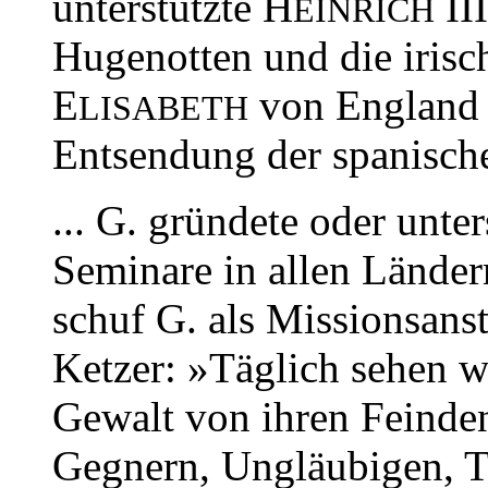
unterstützte H
III
EINRICH
Hugenotten und die iris
E
von England 
LISABETH
Entsendung der spanisc
... G. gründete oder unter
Seminare in allen Länder
schuf G. als Missionsans
Ketzer: »Täglich sehen wi
Gewalt von ihren Feinden
Gegnern, Ungläubigen, T