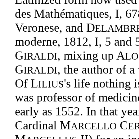
des Mathématiques, I, 67
Veronese, and D
ELAMBR
moderne, 1812, I, 5 and 
G
, mixing up A
IRALDI
LO
G
, the author of 
IRALDI
Of L
's life nothing
ILIUS
was professor of medicine
early as 1552. In that y
Cardinal M
C
ARCELLO
ER