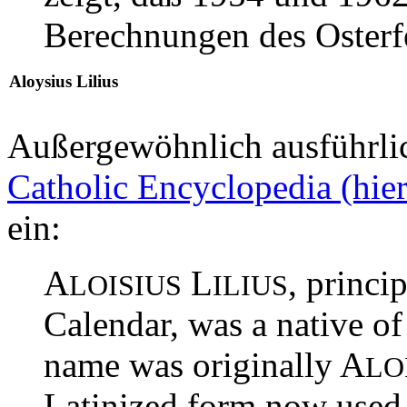
Berechnungen des Osterf
Aloysius Lilius
Außergewöhnlich ausführli
Catholic Encyclopedia (hier
ein:
A
L
, princi
LOISIUS
ILIUS
Calendar, was a native of
name was originally A
LO
Latinized form now used 