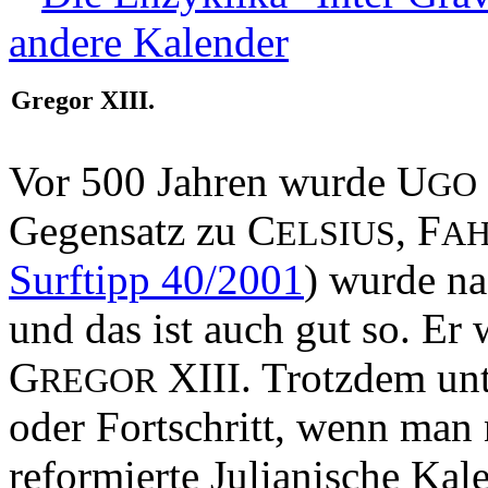
andere Kalender
Gregor XIII.
Vor 500 Jahren wurde U
GO
Gegensatz zu C
, F
ELSIUS
AH
Surftipp 40/2001
) wurde na
und das ist auch gut so. Er
G
XIII. Trotzdem unt
REGOR
oder Fortschritt, wenn man
reformierte Julianische Kal