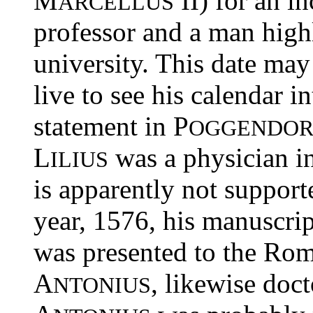
M
II) for an i
ARCELLUS
professor and a man high
university. This date ma
live to see his calendar i
statement in P
OGGENDOR
L
was a physician i
ILIUS
is apparently not support
year, 1576, his manuscrip
was presented to the Rom
A
, likewise doct
NTONIUS