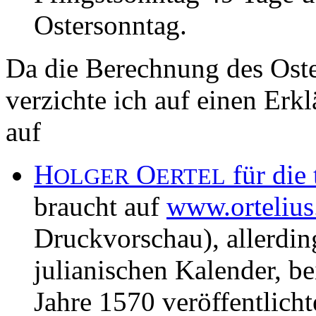
Ostersonntag.
Da die Berechnung des Oster
verzichte ich auf einen Erk
auf
H
O
für die
OLGER
ERTEL
braucht auf
www.ortelius
Druckvorschau), allerdin
julianischen Kalender, b
Jahre 1570 veröffentlich