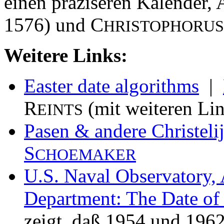
einen präziseren Kalender, 
1576) und C
HRISTOPHORUS
Weitere Links:
Easter date algorithms
|
R
(mit weiteren Li
EINTS
Pasen & andere Christeli
S
CHOEMAKER
U.S. Naval Observatory, 
Department: The Date of 
zeigt, daß 1954 und 1962