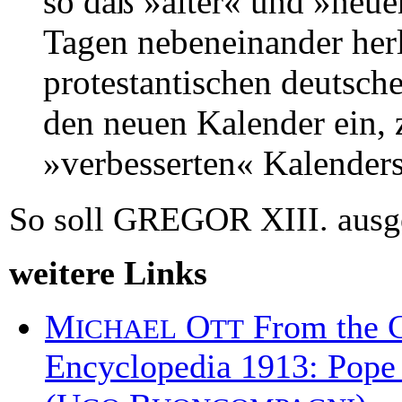
so daß »alter« und »neuer
Tagen nebeneinander herl
protestantischen deutsch
den neuen Kalender ein, 
»verbesserten« Kalenders
So soll GREGOR XIII. ausg
weitere Links
M
O
From the C
ICHAEL
TT
Encyclopedia 1913: Pope